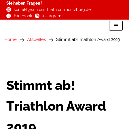
Sie haben Fragen?
kontakt@schloss-triathlon-moritzburg.de
Zum
Facebook
Instagram
Inhalt
springen
Home
Aktuelles
Stimmt ab! Triathlon Award 2019
Stimmt ab!
Triathlon Award
2019