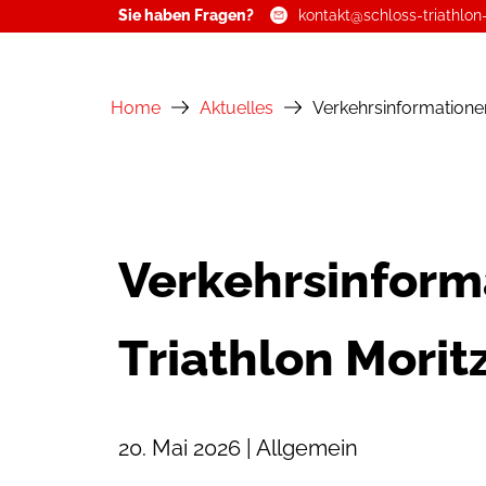
Sie haben Fragen?
kontakt@schloss-triathlon
Zum
Inhalt
Home
Aktuelles
Verkehrsinformatione
springen
Verkehrsinform
Triathlon Morit
20. Mai 2026 | Allgemein