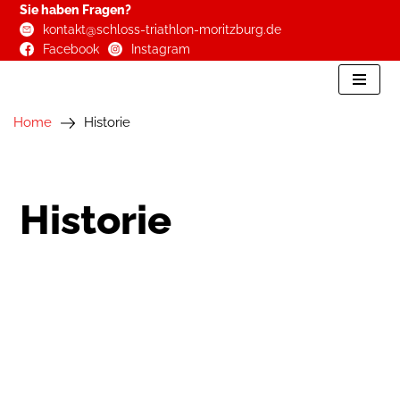
Sie haben Fragen?
kontakt@schloss-triathlon-moritzburg.de
Zum
Facebook
Instagram
Inhalt
springen
Home
Historie
Historie