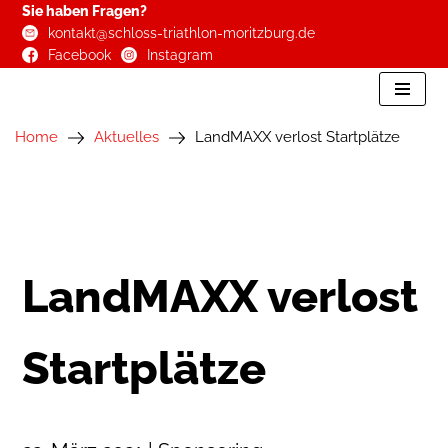
Sie haben Fragen?
kontakt@schloss-triathlon-moritzburg.de
Zum
Facebook
Instagram
Inhalt
springen
Home
Aktuelles
LandMAXX verlost Startplätze
LandMAXX verlost
Startplätze