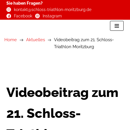
Sie haben Fragen?
kontakt@schloss-triathlon-moritzburg.de
Zum
Facebook
Instagram
Inhalt
springen
Home
Aktuelles
Videobeitrag zum 21. Schloss-
Triathlon Moritzburg
Videobeitrag zum
21. Schloss-