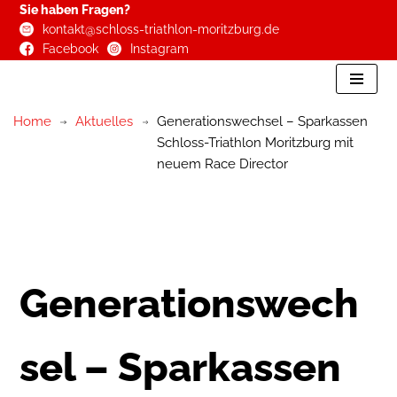
Sie haben Fragen?
kontakt@schloss-triathlon-moritzburg.de
Zum
Facebook
Instagram
Inhalt
springen
Home
Aktuelles
Generationswechsel – Sparkassen
Schloss-Triathlon Moritzburg mit
neuem Race Director
Generationswech
sel – Sparkassen