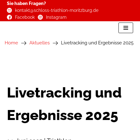
Sie haben Fragen?
kontakt@schloss-triathlon-moritzburg.de
Zum
Facebook
Instagram
Inhalt
springen
Home
Aktuelles
Livetracking und Ergebnisse 2025
Livetracking und
Ergebnisse 2025