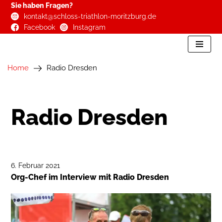
Sie haben Fragen?
kontakt@schloss-triathlon-moritzburg.de
Zum
Facebook
Instagram
Inhalt
springen
Home
Radio Dresden
Radio Dresden
6. Februar 2021
Org-Chef im Interview mit Radio Dresden