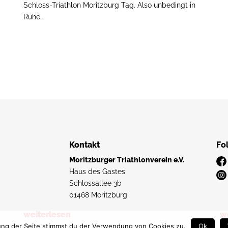
Schloss-Triathlon Moritzburg Tag. Also unbedingt in
Ruhe…
Kontakt
Fo
Moritzburger Triathlonverein e.V.
Haus des Gastes
Schlossallee 3b
01468 Moritzburg
weiterlesen
weiterlesen
w
ung der Seite stimmst du der Verwendung von Cookies zu.
Ok