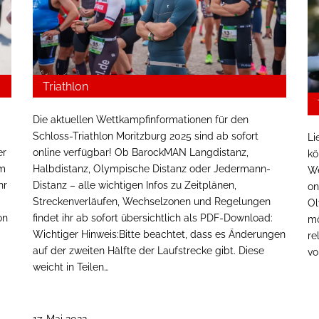
Triathlon
Die aktuellen Wettkampfinformationen für den
Schloss-Triathlon Moritzburg 2025 sind ab sofort
Li
er
online verfügbar! Ob BarockMAN Langdistanz,
kö
am
Halbdistanz, Olympische Distanz oder Jedermann-
We
hr
Distanz – alle wichtigen Infos zu Zeitplänen,
on
Streckenverläufen, Wechselzonen und Regelungen
Ol
on
findet ihr ab sofort übersichtlich als PDF-Download:
mö
Wichtiger Hinweis:Bitte beachtet, dass es Änderungen
re
auf der zweiten Hälfte der Laufstrecke gibt. Diese
vo
weicht in Teilen…
17. Mai 2022