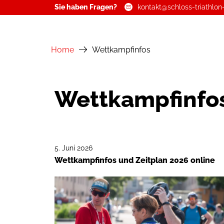
Sie haben Fragen?
kontakt@schloss-triathlon
Zum
Inhalt
Home
Wettkampfinfos
springen
Wettkampfinfo
5. Juni 2026
Wettkampfinfos und Zeitplan 2026 online