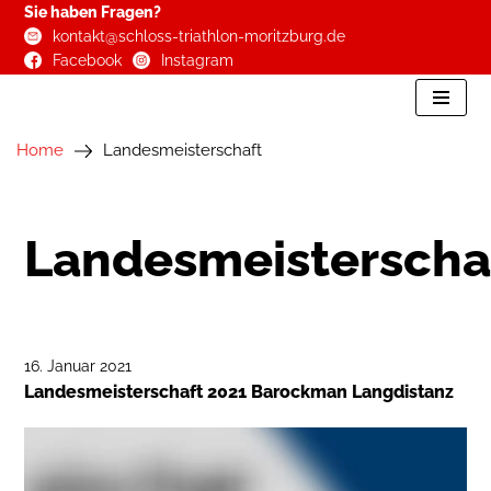
Sie haben Fragen?
kontakt@schloss-triathlon-moritzburg.de
Zum
Facebook
Instagram
Inhalt
springen
Home
Landesmeisterschaft
Landesmeisterscha
16. Januar 2021
Landesmeisterschaft 2021 Barockman Langdistanz