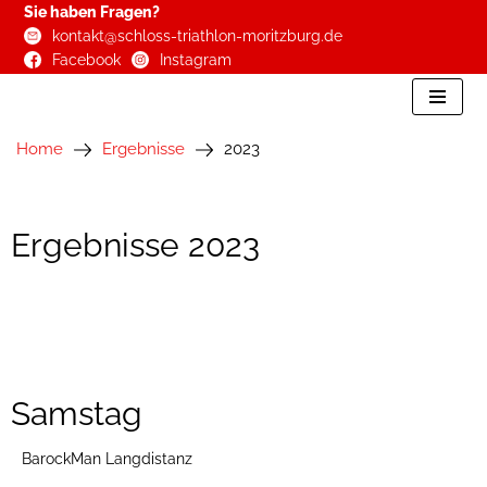
Sie haben Fragen?
kontakt@schloss-triathlon-moritzburg.de
Zum
Facebook
Instagram
Inhalt
springen
Home
Ergebnisse
2023
Ergebnisse 2023
Samstag
BarockMan Langdistanz